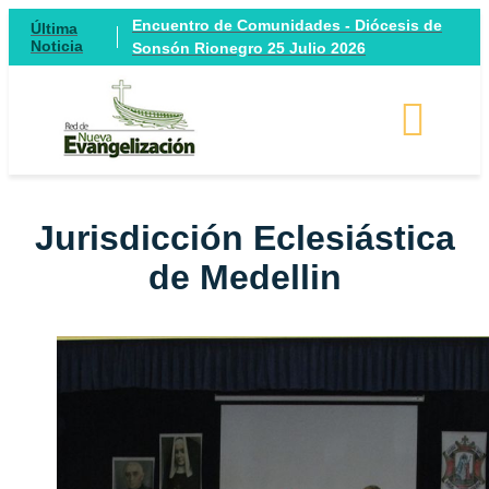
Encuentro de Comunidades - Diócesis de
Última
Noticia
Sonsón Rionegro 25 Julio 2026
Jurisdicción Eclesiástica
de Medellin