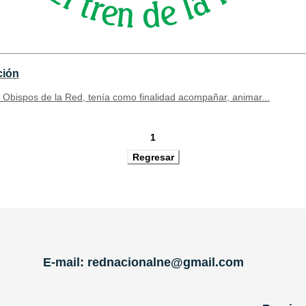
ción
 Obispos de la Red, tenía como finalidad acompañar, animar...
1
E-mail: rednacionalne@gmail.com