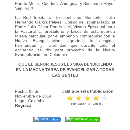
Puerto Meluk, Condoto, Andagoya y Seminario Mayor
San Pío X.
La Red felicita al Excelentísimo Monseñor Julio
Hernando García Peláez, Obispo de Istmina-Tadó, al
Padre Julio César Ramírez M, Vicario Episcopal para
la Pastoral, al presbiterio y laicos de esta querida
Iglesia particular, por el empeño y compromiso con la
Nueva Evangelización, agradece la acogida,
hermandad y fraternidad que durante todo el
encuentro se dio para provecho de la Nueva
Evangelización en Colombia.
QUE EL SEÑOR JESÚS LES SIGA BENDICIENDO
EN LA MAGNA TAREA DE EVANGELIZAR A TODAS
LAS GENTES
Califique esta Publicación
Fecha: 06 de
Noviembre de 2014
Lugar: Colombia
Puntuación:
4
/ Votos:
9
Regresar
Twitter
Whatsapp