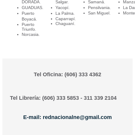
DORADA.
Salgar.
Samaná.
Manza
GUADUAS.
Yacopí.
Pensilvania.
La Da
San Miguel.
Monte
Puerto
La Palma.
Caparrapí.
Boyacá.
Chaguaní.
Puerto
Triunfo.
Norcasia.
Tel Oficina: (606) 333 4362
Tel Librería: (606) 333 5853 - 311 339 2104
E-mail: rednacionalne@gmail.com