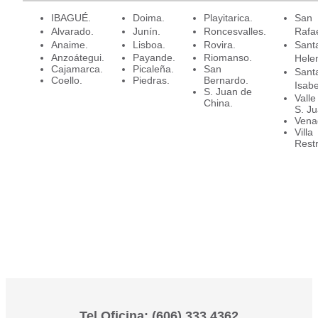
IBAGUÉ.
Doima.
Playitarica.
San
Alvarado.
Junín.
Roncesvalles.
Rafae
Anaime.
Lisboa.
Rovira.
Sant
Anzoátegui.
Payande.
Riomanso.
Hele
Cajamarca.
Picaleña.
San
Sant
Coello.
Piedras.
Bernardo.
Isabe
S. Juan de
Valle
China.
S. Ju
Venad
Villa
Rest
Tel Oficina: (606) 333 4362