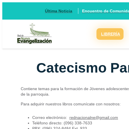
Encuentro de Comunidad
Última Noticia
LIBRERÍA
Catecismo Pa
Contiene temas para la formación de Jóvenes adolescentes
de la parroquia.
Para adquirir nuestros libros comunícate con nosotros:
Correo electrónico:
rednacionalne@gmail.com
Teléfono directo: (096) 338-7633
PBX: (096) 324-8484 Ext. 933