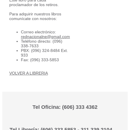
Este libro para cada
proclamador de los retiros.
Para adquirir nuestros libros
comunícate con nosotros:
Correo electrónico:
rednacionalne@gmail.com
Teléfono directo: (096)
338-7633
PBX: (096) 324-8484 Ext.
933
Fax: (096) 333-5853
VOLVER A LIBRERIA
Tel Oficina: (606) 333 4362
Tel Librería: (606) 333 5853 - 311 339 2104